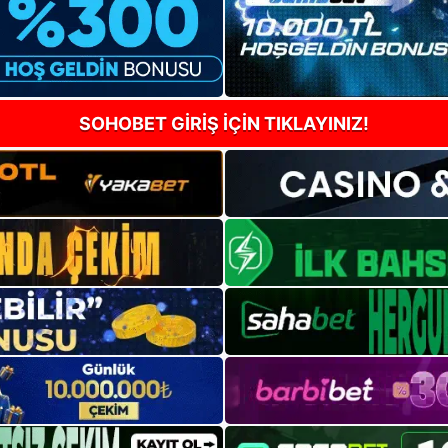
SOHOBET GİRİŞ İÇİN TIKLAYINIZ!