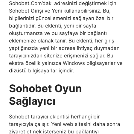
Sohobet.Com’daki adresinizi değiştirmek için
Sohobet Girişi ve Yeni kullanabilirsiniz. Bu,
bilgilerinizi güncellemenizi sağlayan özel bir
bağlantıdır. Bu eklenti, yeni bir sayfa
oluşturmanıza ve bu sayfaya bir bağlantı
eklemenize olanak tanır. Bu eklenti, her giriş
yaptığınızda yeni bir adrese ihtiyaç duymadan
tarayıcınızdan sitenize erişmenizi sağlar. Bu
ekstra özellik yalnızca Windows bilgisayarlar ve
dizüstü bilgisayarlar içindir.
Sohobet Oyun
Sağlayıcı
Sohobet tarayıcı eklentisi herhangi bir
tarayıcıyla çalışır. Yeni web sitesini daha sonra
ziyaret etmek isterseniz bu bağlantıyı