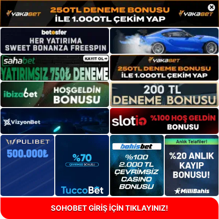
×
SOHOBET GİRİŞ İÇİN TIKLAYINIZ!