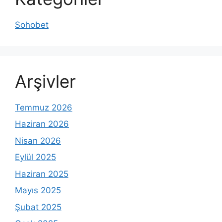
Sohobet
Arşivler
Temmuz 2026
Haziran 2026
Nisan 2026
Eylül 2025
Haziran 2025
Mayıs 2025
Şubat 2025