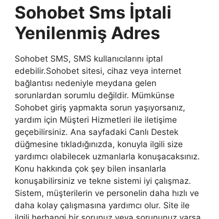
Sohobet Sms İptali
Yenilenmiş Adres
Sohobet SMS, SMS kullanıcılarını iptal
edebilir.Sohobet sitesi, cihaz veya internet
bağlantısı nedeniyle meydana gelen
sorunlardan sorumlu değildir. Mümkünse
Sohobet giriş yapmakta sorun yaşıyorsanız,
yardım için Müşteri Hizmetleri ile iletişime
geçebilirsiniz. Ana sayfadaki Canlı Destek
düğmesine tıkladığınızda, konuyla ilgili size
yardımcı olabilecek uzmanlarla konuşacaksınız.
Konu hakkında çok şey bilen insanlarla
konuşabilirsiniz ve tekne sistemi iyi çalışmaz.
Sistem, müşterilerin ve personelin daha hızlı ve
daha kolay çalışmasına yardımcı olur. Site ile
ilgili herhangi bir sorunuz veya sorununuz varsa,