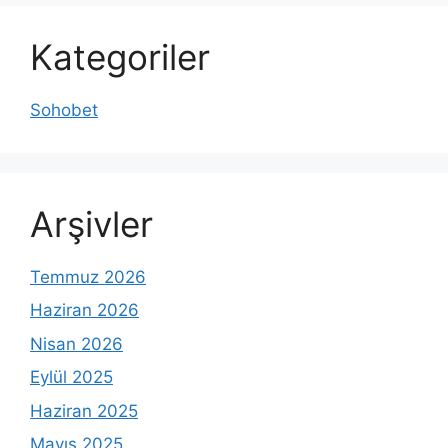
Kategoriler
Sohobet
Arşivler
Temmuz 2026
Haziran 2026
Nisan 2026
Eylül 2025
Haziran 2025
Mayıs 2025