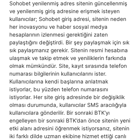
Sohobet yenilenmiş adres sitenin güncellenmiş
ve yenilenmiş giriş adresine erişmek isteyen
kullanıcılar; Sohobet giriş adresi, sitenin neden
her inovasyonu ve haber sosyal medya
hesaplarının izlenmesi gerektiğini zaten
paylaştığını değiştirdi. Bir şey paylaşmak için sık
sık paylaşmanız gerekir. Sitenin resmi hesabına
ulaşmak ve takip etmek ve yeniliklerin farkında
olmak mümkündür. Site, kayıt sırasında telefon
numarası bilgilerinin kullanıcılarını ister.
Kullanıcılarına kendi başlarına anlatmak
istiyorlar, bu yüzden telefon numarasını
istiyorlar. Her site giriş adresinde bir değişiklik
olması durumunda, kullanıcılar SMS aracılığıyla
kullanıcılara gönderilir. Bir sonraki BTK’yı
engelleyen bir sonraki BTK’dan önce sitenin yeni
etki alanı adresini öğrenmek istiyorsanız, sitenin
iki farklı dilde uzman ekibine hizmet ettiği canlı