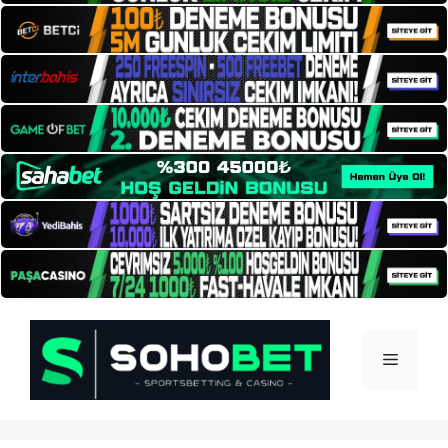
İçeriğe
atla
Menü