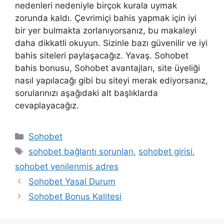
nedenleri nedeniyle birçok kurala uymak
zorunda kaldı. Çevrimiçi bahis yapmak için iyi
bir yer bulmakta zorlanıyorsanız, bu makaleyi
daha dikkatli okuyun. Sizinle bazı güvenilir ve iyi
bahis siteleri paylaşacağız. Yavaş. Sohobet
bahis bonusu, Sohobet avantajları, site üyeliği
nasıl yapılacağı gibi bu siteyi merak ediyorsanız,
sorularınızı aşağıdaki alt başlıklarda
cevaplayacağız.
Kategoriler
Sohobet
Etiketler
sohobet bağlantı sorunları
,
sohobet girisi
,
sohobet yenilenmiş adres
Sohobet Yasal Durum
Sohobet Bonus Kalitesi