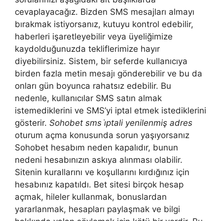
cevaplayacağız. Bizden SMS mesajları almayı
bırakmak istiyorsanız, kutuyu kontrol edebilir,
haberleri işaretleyebilir veya üyeliğimize
kaydolduğunuzda tekliflerimize hayır
diyebilirsiniz. Sistem, bir seferde kullanıcıya
birden fazla metin mesajı gönderebilir ve bu da
onları gün boyunca rahatsız edebilir. Bu
nedenle, kullanıcılar SMS satın almak
istemediklerini ve SMS’yi iptal etmek istediklerini
gösterir.
Sohobet sms i̇ptali yenilenmiş adres
oturum açma konusunda sorun yaşıyorsanız
Sohobet hesabım neden kapalıdır, bunun
nedeni hesabınızın askıya alınması olabilir.
Sitenin kurallarını ve koşullarını kırdığınız için
hesabınız kapatıldı. Bet sitesi birçok hesap
açmak, hileler kullanmak, bonuslardan
yararlanmak, hesapları paylaşmak ve bilgi