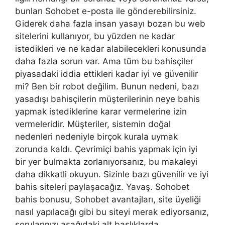
bunları Sohobet e-posta ile gönderebilirsiniz.
Giderek daha fazla insan yasayı bozan bu web
sitelerini kullanıyor, bu yüzden ne kadar
istedikleri ve ne kadar alabilecekleri konusunda
daha fazla sorun var. Ama tüm bu bahisçiler
piyasadaki iddia ettikleri kadar iyi ve güvenilir
mi? Ben bir robot değilim. Bunun nedeni, bazı
yasadışı bahisçilerin müşterilerinin neye bahis
yapmak istediklerine karar vermelerine izin
vermeleridir. Müşteriler, sistemin doğal
nedenleri nedeniyle birçok kurala uymak
zorunda kaldı. Çevrimiçi bahis yapmak için iyi
bir yer bulmakta zorlanıyorsanız, bu makaleyi
daha dikkatli okuyun. Sizinle bazı güvenilir ve iyi
bahis siteleri paylaşacağız. Yavaş. Sohobet
bahis bonusu, Sohobet avantajları, site üyeliği
nasıl yapılacağı gibi bu siteyi merak ediyorsanız,
sorularınızı aşağıdaki alt başlıklarda