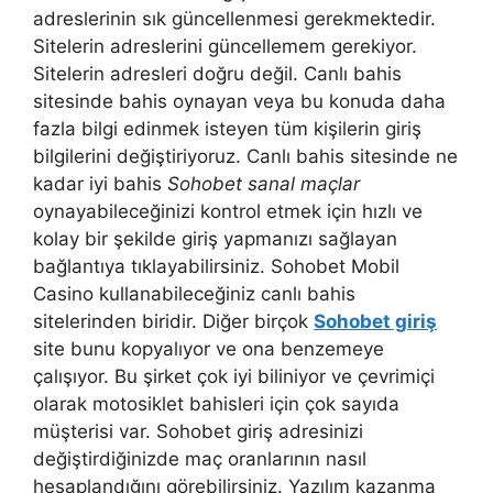
adreslerinin sık güncellenmesi gerekmektedir.
Sitelerin adreslerini güncellemem gerekiyor.
Sitelerin adresleri doğru değil. Canlı bahis
sitesinde bahis oynayan veya bu konuda daha
fazla bilgi edinmek isteyen tüm kişilerin giriş
bilgilerini değiştiriyoruz. Canlı bahis sitesinde ne
kadar iyi bahis
Sohobet sanal maçlar
oynayabileceğinizi kontrol etmek için hızlı ve
kolay bir şekilde giriş yapmanızı sağlayan
bağlantıya tıklayabilirsiniz. Sohobet Mobil
Casino kullanabileceğiniz canlı bahis
sitelerinden biridir. Diğer birçok
Sohobet giriş
site bunu kopyalıyor ve ona benzemeye
çalışıyor. Bu şirket çok iyi biliniyor ve çevrimiçi
olarak motosiklet bahisleri için çok sayıda
müşterisi var. Sohobet giriş adresinizi
değiştirdiğinizde maç oranlarının nasıl
hesaplandığını görebilirsiniz. Yazılım kazanma