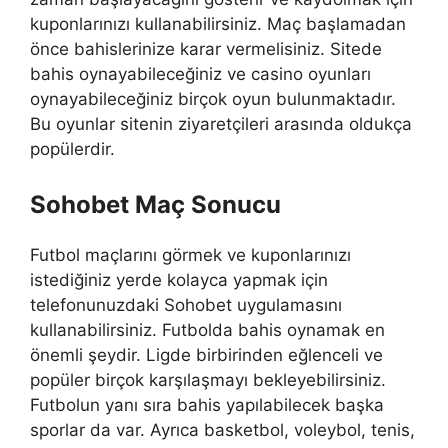
kuponlarınızı kullanabilirsiniz. Maç başlamadan
önce bahislerinize karar vermelisiniz. Sitede
bahis oynayabileceğiniz ve casino oyunları
oynayabileceğiniz birçok oyun bulunmaktadır.
Bu oyunlar sitenin ziyaretçileri arasında oldukça
popülerdir.
Sohobet Maç Sonucu
Futbol maçlarını görmek ve kuponlarınızı
istediğiniz yerde kolayca yapmak için
telefonunuzdaki Sohobet uygulamasını
kullanabilirsiniz. Futbolda bahis oynamak en
önemli şeydir. Ligde birbirinden eğlenceli ve
popüler birçok karşılaşmayı bekleyebilirsiniz.
Futbolun yanı sıra bahis yapılabilecek başka
sporlar da var. Ayrıca basketbol, voleybol, tenis,