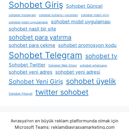
Sohobet Giriş
Sohobet Güncel
sohobet instagram
sohobet kullanıcı yorumları
sohobet mobil giriş
sohobet mobil uygulaması
sohobet mobil uygulamalar
sohobet nasil bir site
sohobet para yatırma
sohobet para çekme
sohobet promosyon kodu
Sohobet Telegram
sohobet tv
Sohobet Twitter
Sohobet Web Sitesi
sohobet whatsapp
sohobet yeni adres
sohobet yeni adresi
sohobet üyelik
Sohobet Yeni Giriş
twitter sohobet
Sohobet Şikayet
Avrasya'nın en büyük reklam platformunda olmak için
Microsoft Teams:
reklam@avrasyamarketing.com