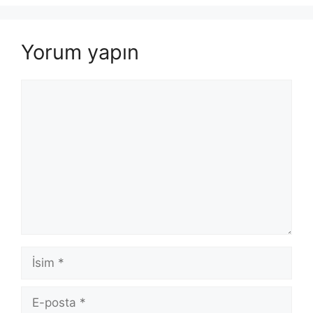
Yorum yapın
Yorum
İsim
E-
posta