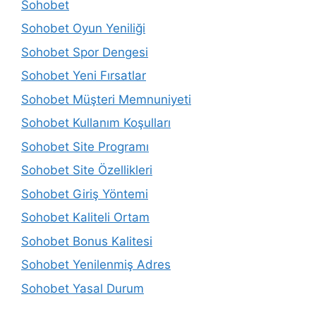
Sohobet
Sohobet Oyun Yeniliği
Sohobet Spor Dengesi
Sohobet Yeni Fırsatlar
Sohobet Müşteri Memnuniyeti
Sohobet Kullanım Koşulları
Sohobet Site Programı
Sohobet Site Özellikleri
Sohobet Giriş Yöntemi
Sohobet Kaliteli Ortam
Sohobet Bonus Kalitesi
Sohobet Yenilenmiş Adres
Sohobet Yasal Durum