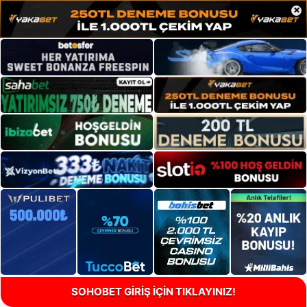
×
SOHOBET GİRİŞ İÇİN TIKLAYINIZ!