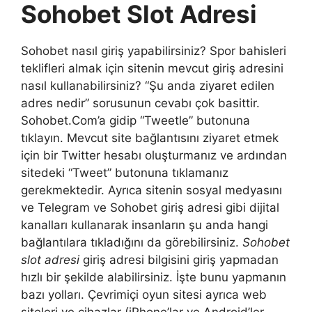
Sohobet Slot Adresi
Sohobet nasıl giriş yapabilirsiniz? Spor bahisleri
teklifleri almak için sitenin mevcut giriş adresini
nasıl kullanabilirsiniz? “Şu anda ziyaret edilen
adres nedir” sorusunun cevabı çok basittir.
Sohobet.Com’a gidip “Tweetle” butonuna
tıklayın. Mevcut site bağlantısını ziyaret etmek
için bir Twitter hesabı oluşturmanız ve ardından
sitedeki “Tweet” butonuna tıklamanız
gerekmektedir. Ayrıca sitenin sosyal medyasını
ve Telegram ve Sohobet giriş adresi gibi dijital
kanalları kullanarak insanların şu anda hangi
bağlantılara tıkladığını da görebilirsiniz.
Sohobet
slot adresi
giriş adresi bilgisini giriş yapmadan
hızlı bir şekilde alabilirsiniz. İşte bunu yapmanın
bazı yolları. Çevrimiçi oyun sitesi ayrıca web