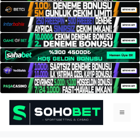
İçeriğe
atla
Menü