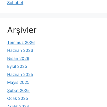
Sohobet
Arşivler
Temmuz 2026
Haziran 2026
Nisan 2026
Eylül 2025
Haziran 2025
Mayıs 2025
Şubat 2025
Ocak 2025
Aralık 2024