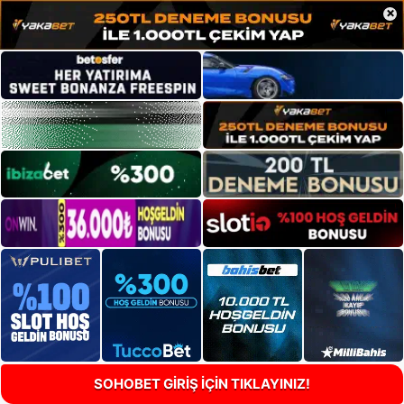
×
SOHOBET GİRİŞ İÇİN TIKLAYINIZ!