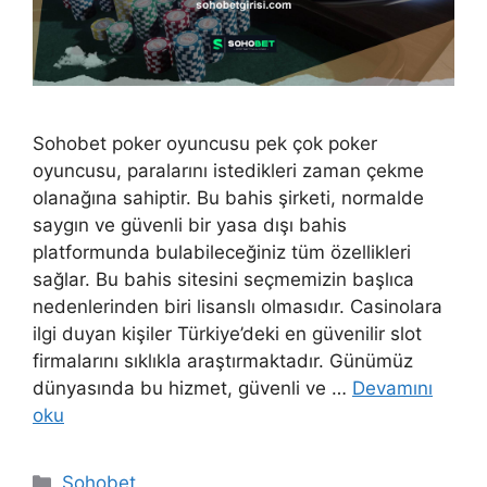
Sohobet poker oyuncusu pek çok poker
oyuncusu, paralarını istedikleri zaman çekme
olanağına sahiptir. Bu bahis şirketi, normalde
saygın ve güvenli bir yasa dışı bahis
platformunda bulabileceğiniz tüm özellikleri
sağlar. Bu bahis sitesini seçmemizin başlıca
nedenlerinden biri lisanslı olmasıdır. Casinolara
ilgi duyan kişiler Türkiye’deki en güvenilir slot
firmalarını sıklıkla araştırmaktadır. Günümüz
dünyasında bu hizmet, güvenli ve …
Devamını
oku
Kategoriler
Sohobet