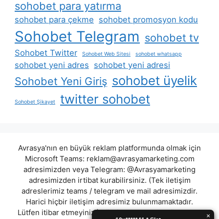
sohobet para yatırma
sohobet para çekme
sohobet promosyon kodu
Sohobet Telegram
sohobet tv
Sohobet Twitter
Sohobet Web Sitesi
sohobet whatsapp
sohobet yeni adres
sohobet yeni adresi
sohobet üyelik
Sohobet Yeni Giriş
twitter sohobet
Sohobet Şikayet
Avrasya'nın en büyük reklam platformunda olmak için
Microsoft Teams:
reklam@avrasyamarketing.com
adresimizden veya Telegram: @Avrasyamarketing
adresimizden irtibat kurabilirsiniz. (Tek iletişim
adreslerimiz teams / telegram ve mail adresimizdir.
Harici hiçbir iletişim adresimiz bulunmamaktadır.
Lütfen itibar etmeyiniz.) Türkiye yasalarına göre 7258