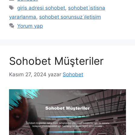
Etiketler
giris adresi sohobet
,
sohobet i̇stisna
yararlanma
,
sohobet sorunsuz i̇letişim
Yorum yap
Sohobet Müşteriler
Kasım 27, 2024
yazar
Sohobet