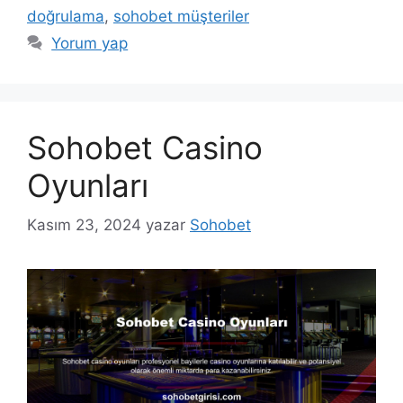
doğrulama
,
sohobet müşteriler
Yorum yap
Sohobet Casino
Oyunları
Kasım 23, 2024
yazar
Sohobet