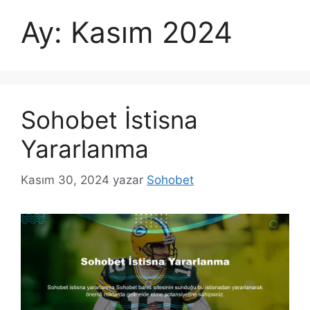
Ay:
Kasım 2024
Sohobet İstisna
Yararlanma
Kasım 30, 2024
yazar
Sohobet