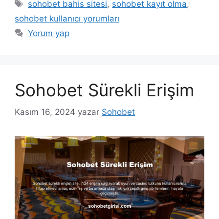
Etiketler
sohobet bahis sitesi
,
sohobet kayıt olma
,
sohobet kullanıcı yorumları
Yorum yap
Sohobet Sürekli Erişim
Kasım 16, 2024
yazar
Sohobet