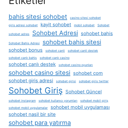
Etiketler
bahis sitesi sohobet
casino sitesi sohobet
kayit sohobet
giris adresi sohobet
mobil sohobet
Sohobet
Sohobet Adresi
sohobet bahis
sohobet adres
sohobet bahis sitesi
Sohobet Bahis Adresi
sohobet bonus
sohobet canli
sohobet canli destek
sohobet canlı bahis
sohobet canlı casino
sohobet canlı destek
sohobet casino oyunları
sohobet casino sitesi
sohobet com
sohobet giris adresi
sohobet girisi
sohobet giris twitter
Sohobet Giriş
Sohobet Güncel
sohobet instagram
sohobet kullanıcı yorumları
sohobet mobil giriş
sohobet mobil uygulaması
sohobet mobil uygulamalar
sohobet nasil bir site
sohobet para yatırma