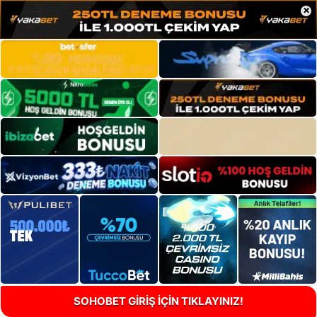
×
SOHOBET GİRİŞ İÇİN TIKLAYINIZ!