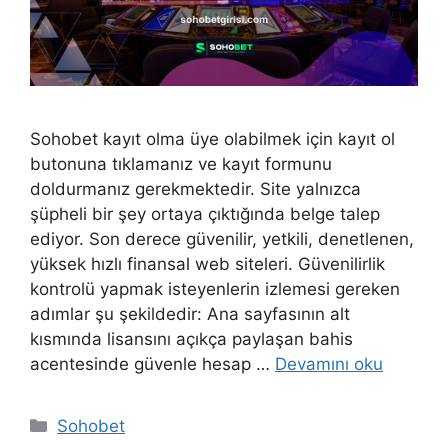
Sohobet kayıt olma üye olabilmek için kayıt ol
butonuna tıklamanız ve kayıt formunu
doldurmanız gerekmektedir. Site yalnızca
şüpheli bir şey ortaya çıktığında belge talep
ediyor. Son derece güvenilir, yetkili, denetlenen,
yüksek hızlı finansal web siteleri. Güvenilirlik
kontrolü yapmak isteyenlerin izlemesi gereken
adımlar şu şekildedir: Ana sayfasının alt
kısmında lisansını açıkça paylaşan bahis
acentesinde güvenle hesap …
Devamını oku
Kategoriler
Sohobet