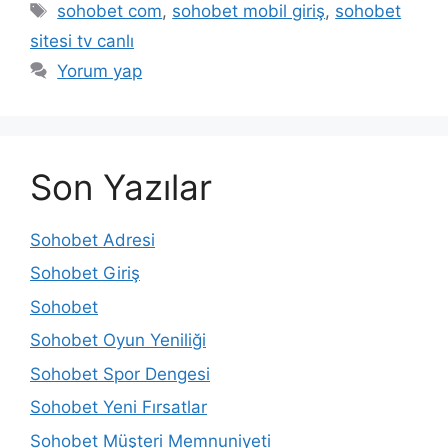
Etiketler
sohobet com
,
sohobet mobil giriş
,
sohobet
sitesi tv canlı
Yorum yap
Son Yazılar
Sohobet Adresi
Sohobet Giriş
Sohobet
Sohobet Oyun Yeniliği
Sohobet Spor Dengesi
Sohobet Yeni Fırsatlar
Sohobet Müşteri Memnuniyeti