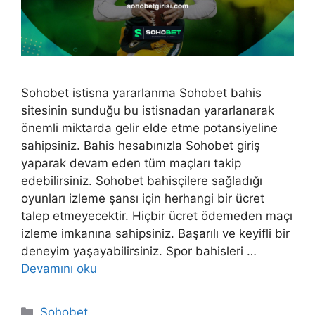
Sohobet istisna yararlanma Sohobet bahis
sitesinin sunduğu bu istisnadan yararlanarak
önemli miktarda gelir elde etme potansiyeline
sahipsiniz. Bahis hesabınızla Sohobet giriş
yaparak devam eden tüm maçları takip
edebilirsiniz. Sohobet bahisçilere sağladığı
oyunları izleme şansı için herhangi bir ücret
talep etmeyecektir. Hiçbir ücret ödemeden maçı
izleme imkanına sahipsiniz. Başarılı ve keyifli bir
deneyim yaşayabilirsiniz. Spor bahisleri …
Devamını oku
Kategoriler
Sohobet