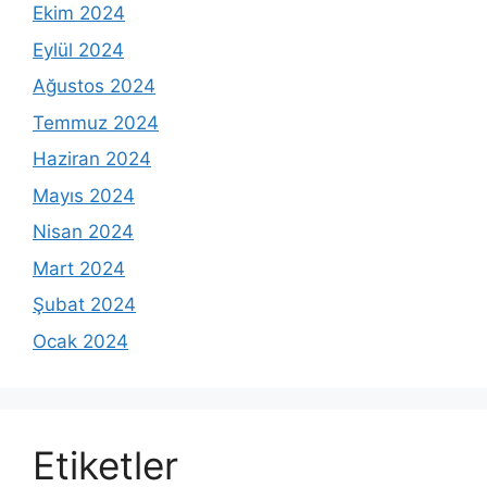
Ekim 2024
Eylül 2024
Ağustos 2024
Temmuz 2024
Haziran 2024
Mayıs 2024
Nisan 2024
Mart 2024
Şubat 2024
Ocak 2024
Etiketler