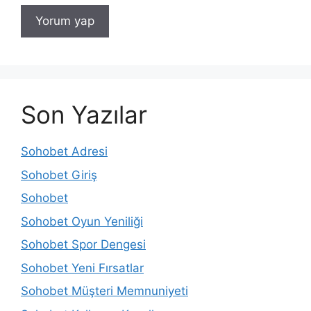
Son Yazılar
Sohobet Adresi
Sohobet Giriş
Sohobet
Sohobet Oyun Yeniliği
Sohobet Spor Dengesi
Sohobet Yeni Fırsatlar
Sohobet Müşteri Memnuniyeti