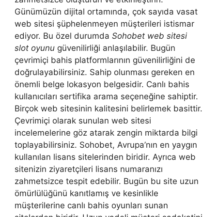
Günümüzün dijital ortamında, çok sayıda vasat
web sitesi şüphelenmeyen müşterileri istismar
ediyor. Bu özel durumda
Sohobet web sitesi
slot oyunu
güvenilirliği anlaşılabilir. Bugün
çevrimiçi bahis platformlarının güvenilirliğini de
doğrulayabilirsiniz. Sahip olunması gereken en
önemli belge lokasyon belgesidir. Canlı bahis
kullanıcıları sertifika arama seçeneğine sahiptir.
Birçok web sitesinin kalitesini belirlemek basittir.
Çevrimiçi olarak sunulan web sitesi
incelemelerine göz atarak zengin miktarda bilgi
toplayabilirsiniz. Sohobet, Avrupa’nın en yaygın
kullanılan lisans sitelerinden biridir. Ayrıca web
sitenizin ziyaretçileri lisans numaranızı
zahmetsizce tespit edebilir. Bugün bu site uzun
ömürlülüğünü kanıtlamış ve kesinlikle
müşterilerine canlı bahis oyunları sunan