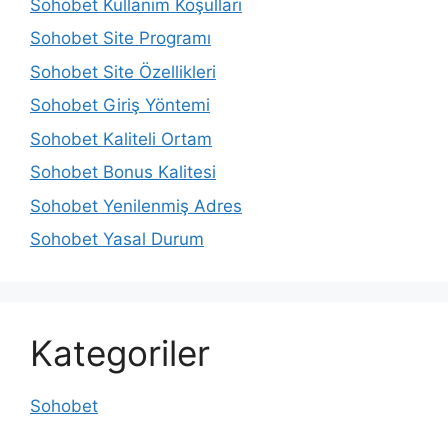
Sohobet Kullanım Koşulları
Sohobet Site Programı
Sohobet Site Özellikleri
Sohobet Giriş Yöntemi
Sohobet Kaliteli Ortam
Sohobet Bonus Kalitesi
Sohobet Yenilenmiş Adres
Sohobet Yasal Durum
Kategoriler
Sohobet