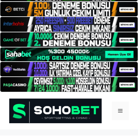
İçeriğe
atla
Menü