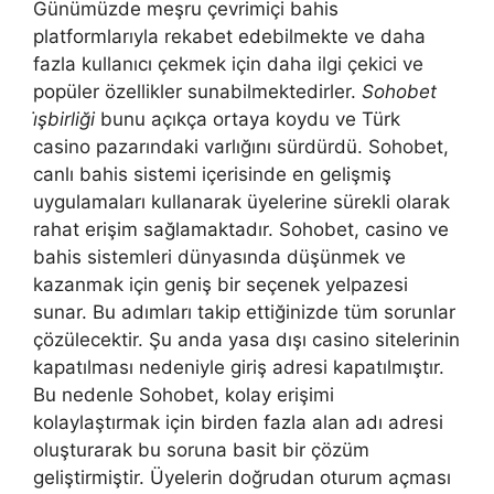
Günümüzde meşru çevrimiçi bahis
platformlarıyla rekabet edebilmekte ve daha
fazla kullanıcı çekmek için daha ilgi çekici ve
popüler özellikler sunabilmektedirler.
Sohobet
i̇şbirliği
bunu açıkça ortaya koydu ve Türk
casino pazarındaki varlığını sürdürdü. Sohobet,
canlı bahis sistemi içerisinde en gelişmiş
uygulamaları kullanarak üyelerine sürekli olarak
rahat erişim sağlamaktadır. Sohobet, casino ve
bahis sistemleri dünyasında düşünmek ve
kazanmak için geniş bir seçenek yelpazesi
sunar. Bu adımları takip ettiğinizde tüm sorunlar
çözülecektir. Şu anda yasa dışı casino sitelerinin
kapatılması nedeniyle giriş adresi kapatılmıştır.
Bu nedenle Sohobet, kolay erişimi
kolaylaştırmak için birden fazla alan adı adresi
oluşturarak bu soruna basit bir çözüm
geliştirmiştir. Üyelerin doğrudan oturum açması