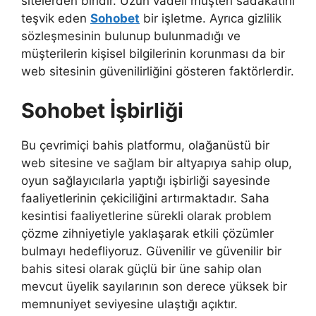
sitelerden biridir. Uzun vadeli müşteri sadakatini
teşvik eden
Sohobet
bir işletme. Ayrıca gizlilik
sözleşmesinin bulunup bulunmadığı ve
müşterilerin kişisel bilgilerinin korunması da bir
web sitesinin güvenilirliğini gösteren faktörlerdir.
Sohobet İşbirliği
Bu çevrimiçi bahis platformu, olağanüstü bir
web sitesine ve sağlam bir altyapıya sahip olup,
oyun sağlayıcılarla yaptığı işbirliği sayesinde
faaliyetlerinin çekiciliğini artırmaktadır. Saha
kesintisi faaliyetlerine sürekli olarak problem
çözme zihniyetiyle yaklaşarak etkili çözümler
bulmayı hedefliyoruz. Güvenilir ve güvenilir bir
bahis sitesi olarak güçlü bir üne sahip olan
mevcut üyelik sayılarının son derece yüksek bir
memnuniyet seviyesine ulaştığı açıktır.