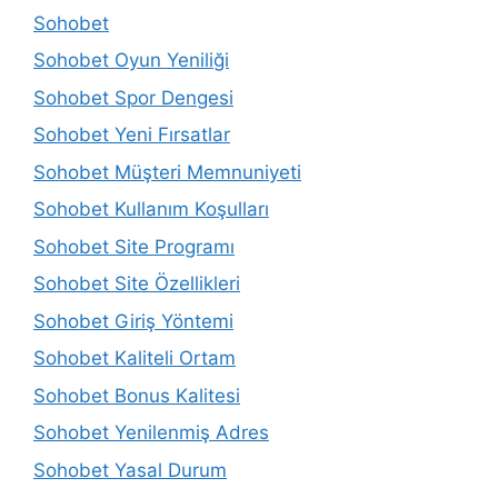
Sohobet
Sohobet Oyun Yeniliği
Sohobet Spor Dengesi
Sohobet Yeni Fırsatlar
Sohobet Müşteri Memnuniyeti
Sohobet Kullanım Koşulları
Sohobet Site Programı
Sohobet Site Özellikleri
Sohobet Giriş Yöntemi
Sohobet Kaliteli Ortam
Sohobet Bonus Kalitesi
Sohobet Yenilenmiş Adres
Sohobet Yasal Durum