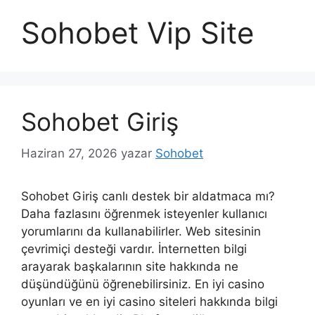
Sohobet Vip Site
Sohobet Giriş
Haziran 27, 2026
yazar
Sohobet
Sohobet Giriş canlı destek bir aldatmaca mı?
Daha fazlasını öğrenmek isteyenler kullanıcı
yorumlarını da kullanabilirler. Web sitesinin
çevrimiçi desteği vardır. İnternetten bilgi
arayarak başkalarının site hakkında ne
düşündüğünü öğrenebilirsiniz. En iyi casino
oyunları ve en iyi casino siteleri hakkında bilgi