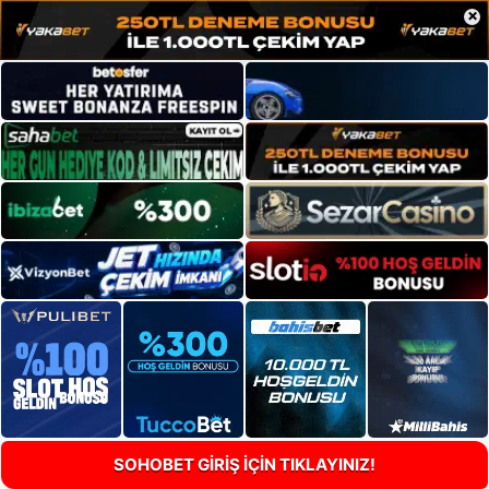
×
SOHOBET GİRİŞ İÇİN TIKLAYINIZ!