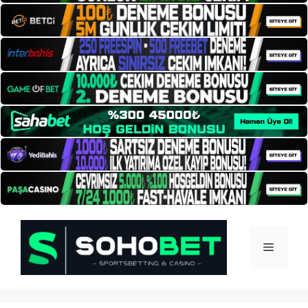
İçeriğe
atla
Menü