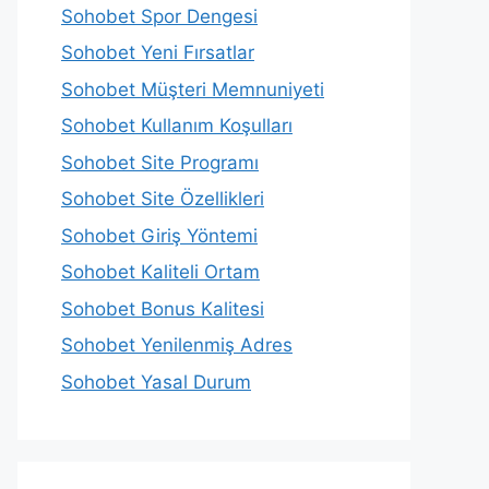
Sohobet Spor Dengesi
Sohobet Yeni Fırsatlar
Sohobet Müşteri Memnuniyeti
Sohobet Kullanım Koşulları
Sohobet Site Programı
Sohobet Site Özellikleri
Sohobet Giriş Yöntemi
Sohobet Kaliteli Ortam
Sohobet Bonus Kalitesi
Sohobet Yenilenmiş Adres
Sohobet Yasal Durum