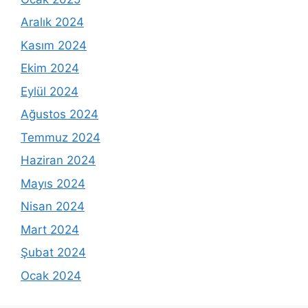
Aralık 2024
Kasım 2024
Ekim 2024
Eylül 2024
Ağustos 2024
Temmuz 2024
Haziran 2024
Mayıs 2024
Nisan 2024
Mart 2024
Şubat 2024
Ocak 2024