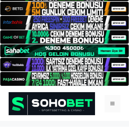
İçeriğe
atla
Menü