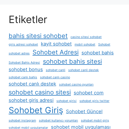
Etiketler
bahis sitesi sohobet
casino sitesi sohobet
kayit sohobet
giris adresi sohobet
mobil sohobet
Sohobet
Sohobet Adresi
sohobet bahis
sohobet adres
sohobet bahis sitesi
Sohobet Bahis Adresi
sohobet bonus
sohobet canli
sohobet canli destek
sohobet canlı bahis
sohobet canlı casino
sohobet canlı destek
sohobet casino oyunları
sohobet casino sitesi
sohobet com
sohobet giris adresi
sohobet girisi
sohobet giris twitter
Sohobet Giriş
Sohobet Güncel
sohobet instagram
sohobet kullanıcı yorumları
sohobet mobil giriş
sohobet mobil uygulaması
sohobet mobil uygulamalar