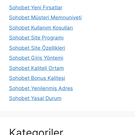
Sohobet Yeni Fırsatlar
Sohobet Müşteri Memnuniyeti
Sohobet Kullanım Koşulları
Sohobet Site Programı
Sohobet Site Özellikleri
Sohobet Giriş Yöntemi
Sohobet Kaliteli Ortam
Sohobet Bonus Kalitesi
Sohobet Yenilenmiş Adres
Sohobet Yasal Durum
Kategoriler