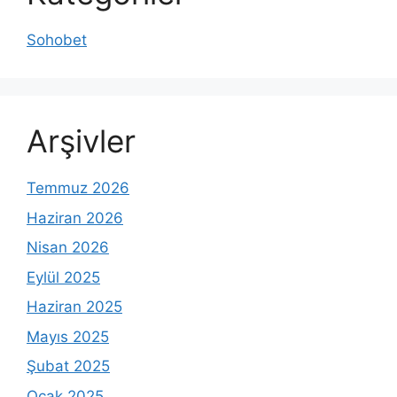
Sohobet
Arşivler
Temmuz 2026
Haziran 2026
Nisan 2026
Eylül 2025
Haziran 2025
Mayıs 2025
Şubat 2025
Ocak 2025