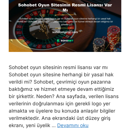
Sohobet oyun sitesinin resmi lisansı var mı
Sohobet oyun sitesine herhangi bir yasal hak
verildi mi? Sohobet, çevrimiçi oyun pazarına
baktığımız ve hizmet etmeye devam ettiğimiz
bir şirkettir. Neden? Ana sayfada, verilen lisans
verilerinin doğrulanması için gerekli logo yer
almakta ve üyelere bu konuda anlaşılır bilgiler
verilmektedir. Ana ekrandaki üst düzey giriş
ekranı, yeni üyelik …
Devamını oku