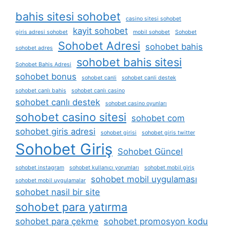
bahis sitesi sohobet
casino sitesi sohobet
kayit sohobet
giris adresi sohobet
mobil sohobet
Sohobet
Sohobet Adresi
sohobet bahis
sohobet adres
sohobet bahis sitesi
Sohobet Bahis Adresi
sohobet bonus
sohobet canli
sohobet canli destek
sohobet canlı bahis
sohobet canlı casino
sohobet canlı destek
sohobet casino oyunları
sohobet casino sitesi
sohobet com
sohobet giris adresi
sohobet girisi
sohobet giris twitter
Sohobet Giriş
Sohobet Güncel
sohobet instagram
sohobet kullanıcı yorumları
sohobet mobil giriş
sohobet mobil uygulaması
sohobet mobil uygulamalar
sohobet nasil bir site
sohobet para yatırma
sohobet para çekme
sohobet promosyon kodu