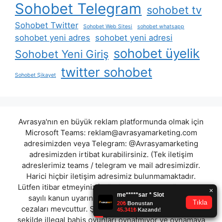
Sohobet Telegram
sohobet tv
Sohobet Twitter
Sohobet Web Sitesi
sohobet whatsapp
sohobet yeni adres
sohobet yeni adresi
sohobet üyelik
Sohobet Yeni Giriş
twitter sohobet
Sohobet Şikayet
Avrasya'nın en büyük reklam platformunda olmak için
Microsoft Teams:
reklam@avrasyamarketing.com
adresimizden veya Telegram: @Avrasyamarketing
adresimizden irtibat kurabilirsiniz. (Tek iletişim
adreslerimiz teams / telegram ve mail adresimizdir.
Harici hiçbir iletişim adresimiz bulunmamaktadır.
Lütfen itibar etmeyiniz.) Türkiye yasalarına göre 7258
sayılı kanun uyarınca yasa dışı bahis oynamanın
cezaları mevcuttur. Şu an bulunduğunuz site hiç bir
şekilde illegal bahis oyunları oynatmıyor ve oynamaya