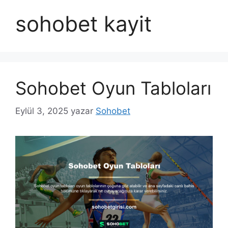
sohobet kayit
Sohobet Oyun Tabloları
Eylül 3, 2025
yazar
Sohobet