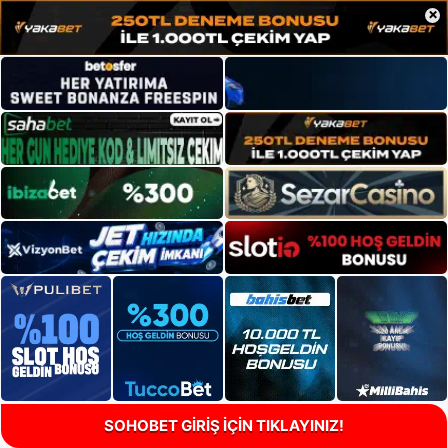
×
SOHOBET GİRİŞ İÇİN TIKLAYINIZ!