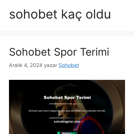
sohobet kaç oldu
Sohobet Spor Terimi
Aralık 4, 2024
yazar
Sohobet