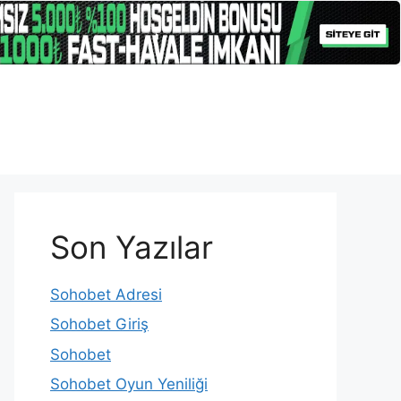
Son Yazılar
Sohobet Adresi
Sohobet Giriş
Sohobet
Sohobet Oyun Yeniliği