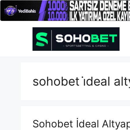
İçeriğe
atla
sohobet i̇deal al
Sohobet İdeal Altyap