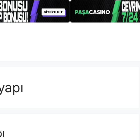
tyapı
ı