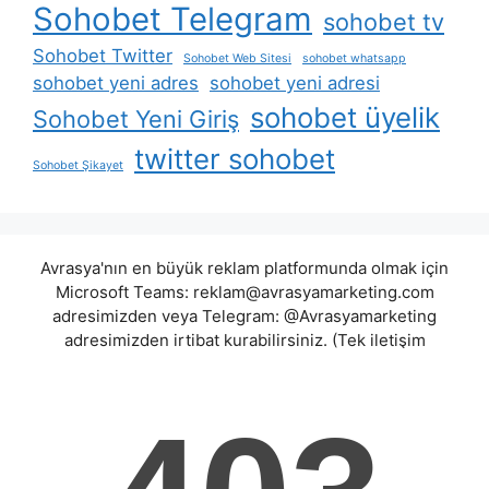
Sohobet Telegram
sohobet tv
Sohobet Twitter
Sohobet Web Sitesi
sohobet whatsapp
sohobet yeni adres
sohobet yeni adresi
sohobet üyelik
Sohobet Yeni Giriş
twitter sohobet
Sohobet Şikayet
Avrasya'nın en büyük reklam platformunda olmak için
Microsoft Teams:
reklam@avrasyamarketing.com
adresimizden veya Telegram: @Avrasyamarketing
adresimizden irtibat kurabilirsiniz. (Tek iletişim
adreslerimiz teams / telegram ve mail adresimizdir.
Harici hiçbir iletişim adresimiz bulunmamaktadır.
Lütfen itibar etmeyiniz.) Türkiye yasalarına göre 7258
sayılı kanun uyarınca yasa dışı bahis oynamanın
cezaları mevcuttur. Şu an bulunduğunuz site hiç bir
şekilde illegal bahis oyunları oynatmıyor ve oynamaya