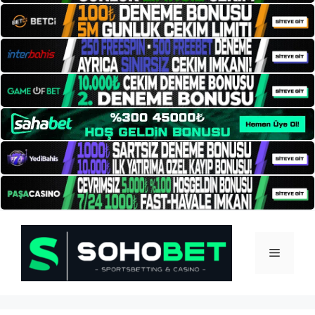
İçeriğe
atla
Menü