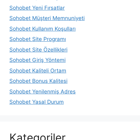
Sohobet Yeni Fırsatlar
Sohobet Müşteri Memnuniyeti
Sohobet Kullanım Koşulları
Sohobet Site Programı
Sohobet Site Özellikleri
Sohobet Giriş Yöntemi
Sohobet Kaliteli Ortam
Sohobet Bonus Kalitesi
Sohobet Yenilenmiş Adres
Sohobet Yasal Durum
Kategoriler