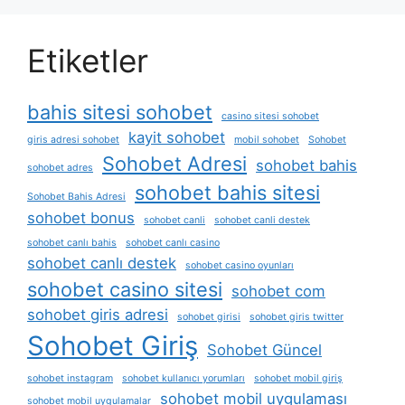
Etiketler
bahis sitesi sohobet
casino sitesi sohobet
kayit sohobet
giris adresi sohobet
mobil sohobet
Sohobet
Sohobet Adresi
sohobet bahis
sohobet adres
sohobet bahis sitesi
Sohobet Bahis Adresi
sohobet bonus
sohobet canli
sohobet canli destek
sohobet canlı bahis
sohobet canlı casino
sohobet canlı destek
sohobet casino oyunları
sohobet casino sitesi
sohobet com
sohobet giris adresi
sohobet girisi
sohobet giris twitter
Sohobet Giriş
Sohobet Güncel
sohobet instagram
sohobet kullanıcı yorumları
sohobet mobil giriş
sohobet mobil uygulaması
sohobet mobil uygulamalar