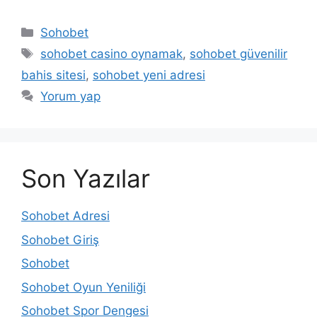
Kategoriler
Sohobet
Etiketler
sohobet casino oynamak
,
sohobet güvenilir
bahis sitesi
,
sohobet yeni adresi
Yorum yap
Son Yazılar
Sohobet Adresi
Sohobet Giriş
Sohobet
Sohobet Oyun Yeniliği
Sohobet Spor Dengesi