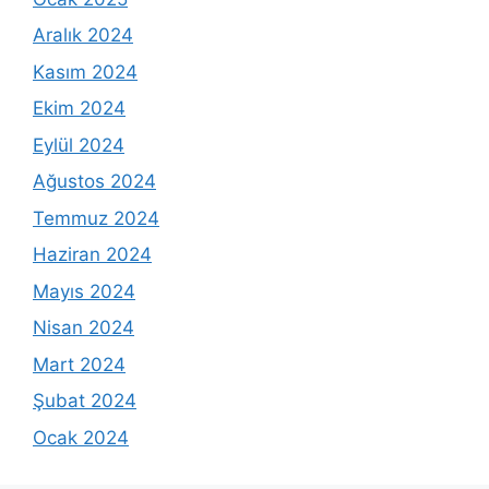
Aralık 2024
Kasım 2024
Ekim 2024
Eylül 2024
Ağustos 2024
Temmuz 2024
Haziran 2024
Mayıs 2024
Nisan 2024
Mart 2024
Şubat 2024
Ocak 2024