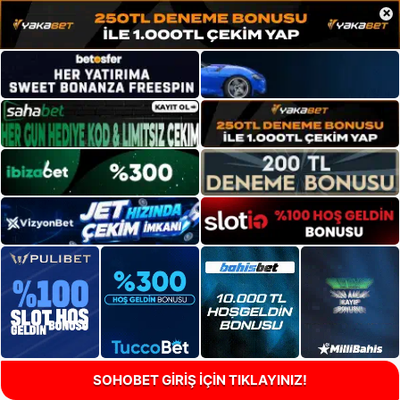
×
SOHOBET GİRİŞ İÇİN TIKLAYINIZ!