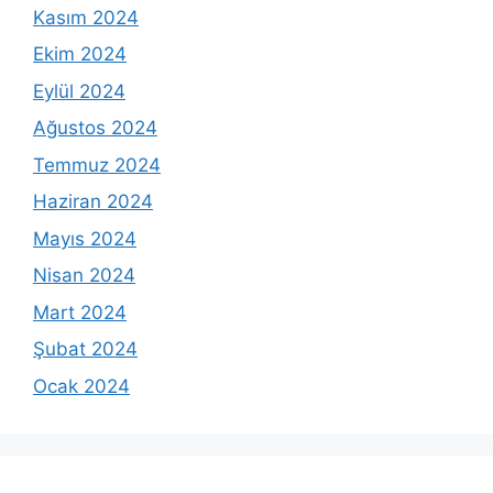
Kasım 2024
Ekim 2024
Eylül 2024
Ağustos 2024
Temmuz 2024
Haziran 2024
Mayıs 2024
Nisan 2024
Mart 2024
Şubat 2024
Ocak 2024