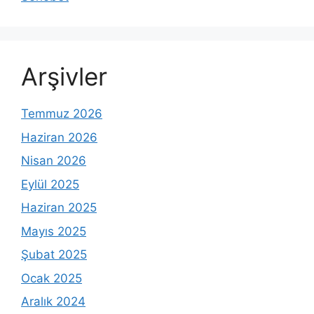
Arşivler
Temmuz 2026
Haziran 2026
Nisan 2026
Eylül 2025
Haziran 2025
Mayıs 2025
Şubat 2025
Ocak 2025
Aralık 2024