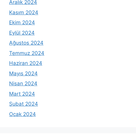
Aralık 2024
Kasım 2024
Ekim 2024
Eylül 2024
Ağustos 2024
Temmuz 2024
Haziran 2024
Mayıs 2024
Nisan 2024
Mart 2024
Şubat 2024
Ocak 2024