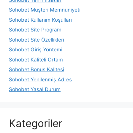
Sohobet Müşteri Memnuniyeti
Sohobet Kullanım Koşulları
Sohobet Site Programı
Sohobet Site Özellikleri
Sohobet Giriş Yöntemi
Sohobet Kaliteli Ortam
Sohobet Bonus Kalitesi
Sohobet Yenilenmiş Adres
Sohobet Yasal Durum
Kategoriler