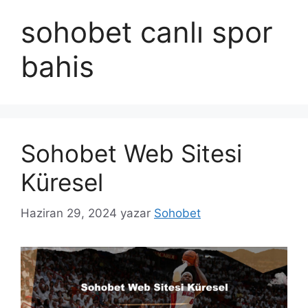
sohobet canlı spor
bahis
Sohobet Web Sitesi
Küresel
Haziran 29, 2024
yazar
Sohobet