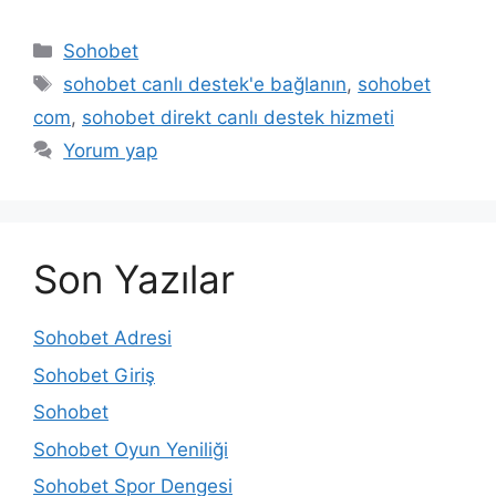
Kategoriler
Sohobet
Etiketler
sohobet canlı destek'e bağlanın
,
sohobet
com
,
sohobet direkt canlı destek hizmeti
Yorum yap
Son Yazılar
Sohobet Adresi
Sohobet Giriş
Sohobet
Sohobet Oyun Yeniliği
Sohobet Spor Dengesi