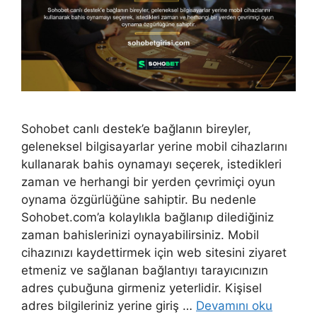
Sohobet canlı destek’e bağlanın bireyler,
geleneksel bilgisayarlar yerine mobil cihazlarını
kullanarak bahis oynamayı seçerek, istedikleri
zaman ve herhangi bir yerden çevrimiçi oyun
oynama özgürlüğüne sahiptir. Bu nedenle
Sohobet.com’a kolaylıkla bağlanıp dilediğiniz
zaman bahislerinizi oynayabilirsiniz. Mobil
cihazınızı kaydettirmek için web sitesini ziyaret
etmeniz ve sağlanan bağlantıyı tarayıcınızın
adres çubuğuna girmeniz yeterlidir. Kişisel
adres bilgileriniz yerine giriş …
Devamını oku