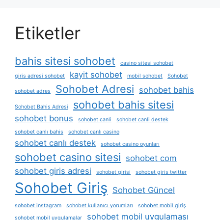
Etiketler
bahis sitesi sohobet
casino sitesi sohobet
kayit sohobet
giris adresi sohobet
mobil sohobet
Sohobet
Sohobet Adresi
sohobet bahis
sohobet adres
sohobet bahis sitesi
Sohobet Bahis Adresi
sohobet bonus
sohobet canli
sohobet canli destek
sohobet canlı bahis
sohobet canlı casino
sohobet canlı destek
sohobet casino oyunları
sohobet casino sitesi
sohobet com
sohobet giris adresi
sohobet girisi
sohobet giris twitter
Sohobet Giriş
Sohobet Güncel
sohobet instagram
sohobet kullanıcı yorumları
sohobet mobil giriş
sohobet mobil uygulaması
sohobet mobil uygulamalar