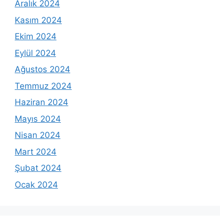
Aralık 2024
Kasım 2024
Ekim 2024
Eylül 2024
Ağustos 2024
Temmuz 2024
Haziran 2024
Mayıs 2024
Nisan 2024
Mart 2024
Şubat 2024
Ocak 2024