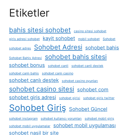
Etiketler
bahis sitesi sohobet
casino sitesi sohobet
kayit sohobet
giris adresi sohobet
mobil sohobet
Sohobet
Sohobet Adresi
sohobet bahis
sohobet adres
sohobet bahis sitesi
Sohobet Bahis Adresi
sohobet bonus
sohobet canli
sohobet canli destek
sohobet canlı bahis
sohobet canlı casino
sohobet canlı destek
sohobet casino oyunları
sohobet casino sitesi
sohobet com
sohobet giris adresi
sohobet girisi
sohobet giris twitter
Sohobet Giriş
Sohobet Güncel
sohobet instagram
sohobet kullanıcı yorumları
sohobet mobil giriş
sohobet mobil uygulaması
sohobet mobil uygulamalar
sohobet nasil bir site