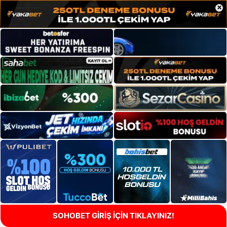
×
SOHOBET GİRİŞ İÇİN TIKLAYINIZ!