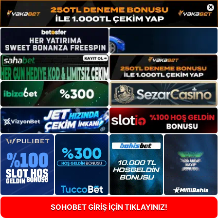
×
SOHOBET GİRİŞ İÇİN TIKLAYINIZ!