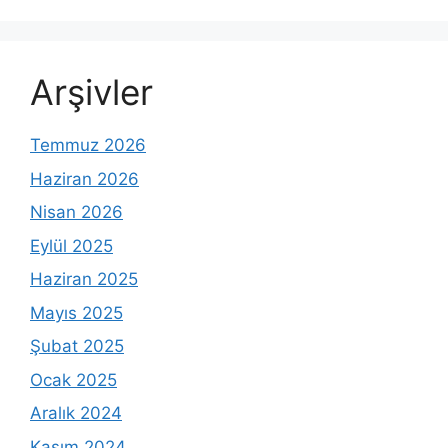
Arşivler
Temmuz 2026
Haziran 2026
Nisan 2026
Eylül 2025
Haziran 2025
Mayıs 2025
Şubat 2025
Ocak 2025
Aralık 2024
Kasım 2024