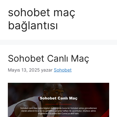
sohobet maç
bağlantısı
Sohobet Canlı Maç
Mayıs 13, 2025
yazar
Sohobet