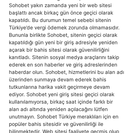
Sohobet yakın zamanda yeni bir web sitesi
başlattı ancak birkaç gün önce geçici olarak
kapatıldı. Bu durumun temel sebebi sitenin
Türkiye’de vergi ödemek zorunda olmamasıdır.
Bununla birlikte Sohobet, sitenin geçici olarak
kapatıldığı gün yeni bir giriş adresiyle yeniden
açarak bir bahis sitesi olarak güvenilirliğini
kanıtladı. Sitenin sosyal medya araçlarını takip
ederek en son haberler ve giriş adreslerinden
haberdar olun. Sohobet, hizmetlerini bu alan adı
üzerinden sunmaya devam ederek bahis
tutkunlarına harika vakit geçirmeye devam
ediyor. Sohobet yeni giriş sitesi geçici olarak
kullanılamıyorsa, birkaç saat içinde farklı bir
alan adı altında yeniden açılacağını lütfen
unutmayın. Sohobet Türkiye meraklıları için en
popüler bahis sitesidir ve güvenilirliği ile
bilinmektedir. Web sitesi faaliyete geçmiş olup