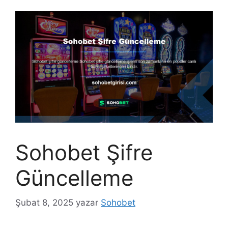
Sohobet Şifre
Güncelleme
Şubat 8, 2025
yazar
Sohobet