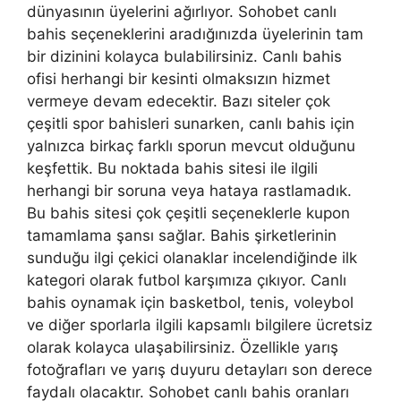
dünyasının üyelerini ağırlıyor. Sohobet canlı
bahis seçeneklerini aradığınızda üyelerinin tam
bir dizinini kolayca bulabilirsiniz. Canlı bahis
ofisi herhangi bir kesinti olmaksızın hizmet
vermeye devam edecektir. Bazı siteler çok
çeşitli spor bahisleri sunarken, canlı bahis için
yalnızca birkaç farklı sporun mevcut olduğunu
keşfettik. Bu noktada bahis sitesi ile ilgili
herhangi bir soruna veya hataya rastlamadık.
Bu bahis sitesi çok çeşitli seçeneklerle kupon
tamamlama şansı sağlar. Bahis şirketlerinin
sunduğu ilgi çekici olanaklar incelendiğinde ilk
kategori olarak futbol karşımıza çıkıyor. Canlı
bahis oynamak için basketbol, ​​tenis, voleybol
ve diğer sporlarla ilgili kapsamlı bilgilere ücretsiz
olarak kolayca ulaşabilirsiniz. Özellikle yarış
fotoğrafları ve yarış duyuru detayları son derece
faydalı olacaktır. Sohobet canlı bahis oranları