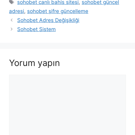
Etiketler
sohobet canlı bahis sitesi
,
sohobet güncel
adresi
,
sohobet şifre güncelleme
Sohobet Adres Değişikliği
Sohobet Sistem
Yorum yapın
Yorum