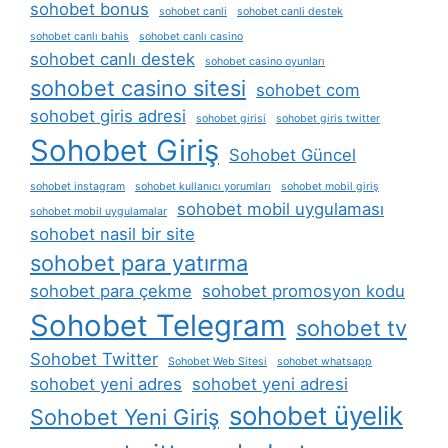
sohobet bonus
sohobet canli
sohobet canli destek
sohobet canlı bahis
sohobet canlı casino
sohobet canlı destek
sohobet casino oyunları
sohobet casino sitesi
sohobet com
sohobet giris adresi
sohobet girisi
sohobet giris twitter
Sohobet Giriş
Sohobet Güncel
sohobet instagram
sohobet kullanıcı yorumları
sohobet mobil giriş
sohobet mobil uygulaması
sohobet mobil uygulamalar
sohobet nasil bir site
sohobet para yatırma
sohobet para çekme
sohobet promosyon kodu
Sohobet Telegram
sohobet tv
Sohobet Twitter
Sohobet Web Sitesi
sohobet whatsapp
sohobet yeni adres
sohobet yeni adresi
sohobet üyelik
Sohobet Yeni Giriş