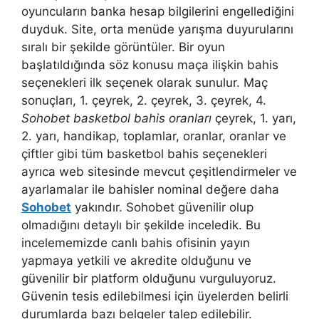
oyuncuların banka hesap bilgilerini engellediğini
duyduk. Site, orta menüde yarışma duyurularını
sıralı bir şekilde görüntüler. Bir oyun
başlatıldığında söz konusu maça ilişkin bahis
seçenekleri ilk seçenek olarak sunulur. Maç
sonuçları, 1. çeyrek, 2. çeyrek, 3. çeyrek, 4.
Sohobet basketbol bahis oranları
çeyrek, 1. yarı,
2. yarı, handikap, toplamlar, oranlar, oranlar ve
çiftler gibi tüm basketbol bahis seçenekleri
ayrıca web sitesinde mevcut çeşitlendirmeler ve
ayarlamalar ile bahisler nominal değere daha
Sohobet
yakındır. Sohobet güvenilir olup
olmadığını detaylı bir şekilde inceledik. Bu
incelememizde canlı bahis ofisinin yayın
yapmaya yetkili ve akredite olduğunu ve
güvenilir bir platform olduğunu vurguluyoruz.
Güvenin tesis edilebilmesi için üyelerden belirli
durumlarda bazı belgeler talep edilebilir.