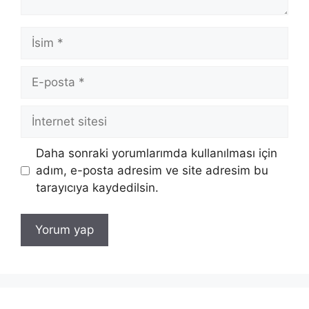
İsim
E-
posta
İnternet
sitesi
Daha sonraki yorumlarımda kullanılması için
adım, e-posta adresim ve site adresim bu
tarayıcıya kaydedilsin.