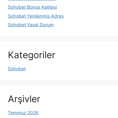
Sohobet Bonus Kalitesi
Sohobet Yenilenmiş Adres
Sohobet Yasal Durum
Kategoriler
Sohobet
Arşivler
Temmuz 2026