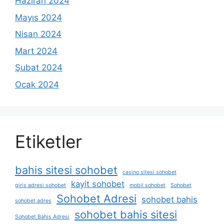
Haziran 2024
Mayıs 2024
Nisan 2024
Mart 2024
Şubat 2024
Ocak 2024
Etiketler
bahis sitesi sohobet
casino sitesi sohobet
kayit sohobet
giris adresi sohobet
mobil sohobet
Sohobet
Sohobet Adresi
sohobet bahis
sohobet adres
sohobet bahis sitesi
Sohobet Bahis Adresi